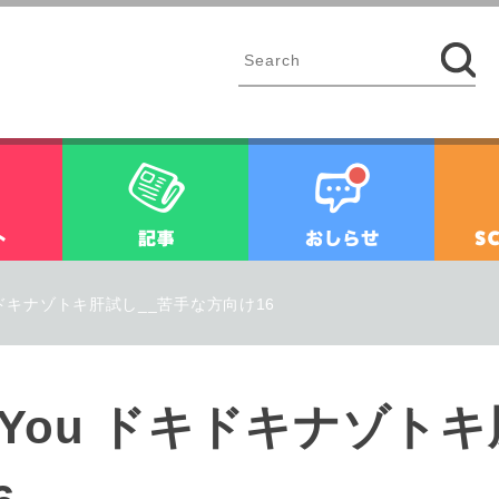
イベント
記事
お知ら
ery for You ドキドキナゾトキ肝試し__苦手な方向け16
トキ肝試し__苦