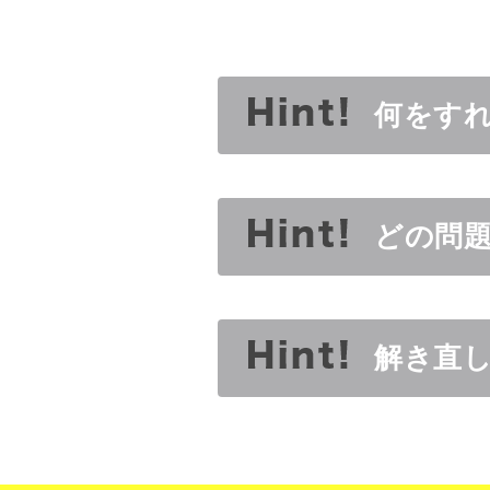
何をす
どの問
解き直