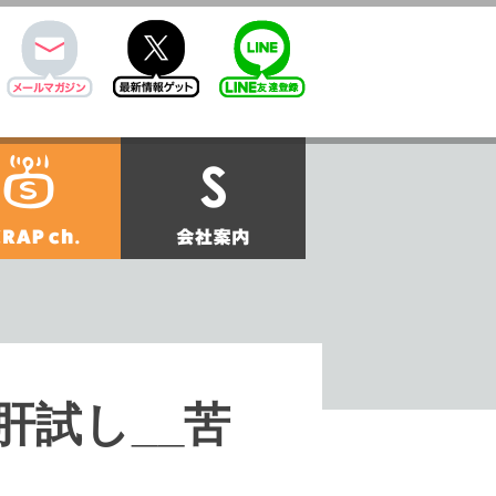
mail
twitter
Line@
せ
SCRAPch.
会社案内