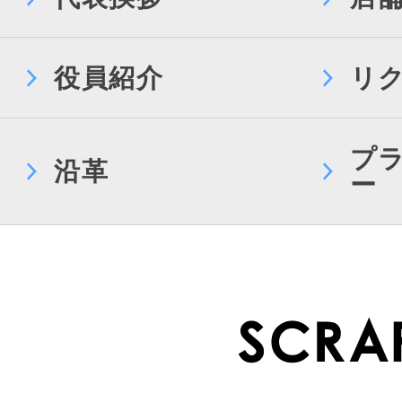
役員紹介
リ
プ
沿革
ー