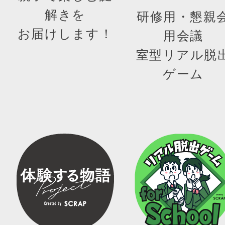
解きを
研修用・懇親
お届けします！
用会議
室型リアル脱
ゲーム