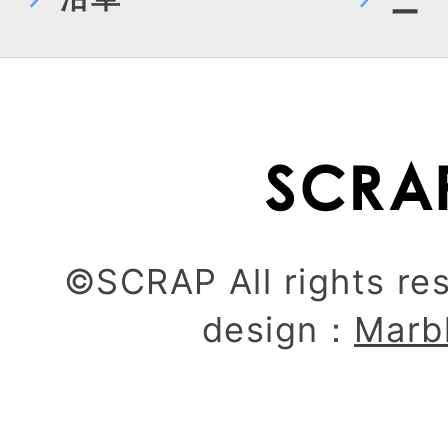
ー
©SCRAP All rights re
design：
Marb