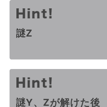
謎Z
謎Y、Zが解けた後