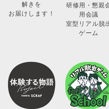
解きを
研修用・懇親
お届けします！
用会議
室型リアル脱
ゲーム