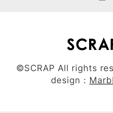
ー
©SCRAP All rights re
design：
Marb