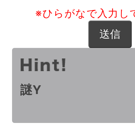
※ひらがなで入力し
謎Y