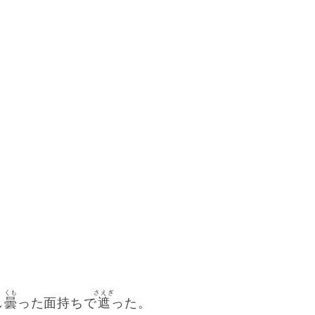
くも
さえぎ
し
曇
った面持ちで
遮
った。