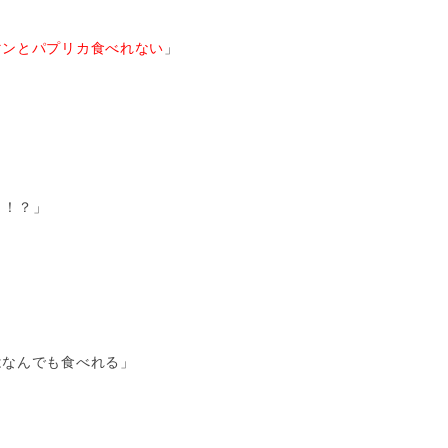
マンとパプリカ食べれない
」
ょ！？」
はなんでも食べれる」