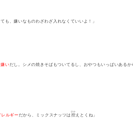
くても、嫌いなものわざわざ入れなくていいよ！」
ケ嫌い
だし。シメの焼きそばもついてるし、おやつもいっぱいあるか
！
ひか
アレルギー
だから、ミックスナッツは
控
えとくね」