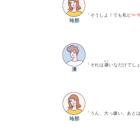
「そうしよ！でも私
ピー
きら
「それは
嫌
いなだけでし
「うん、大っ嫌い。あと