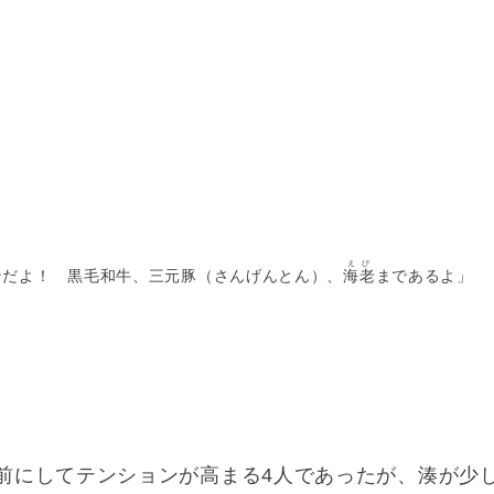
えび
ンだよ！ 黒毛和牛、三元豚（さんげんとん）、
海老
まであるよ」
前にしてテンションが高まる4人であったが、湊が少