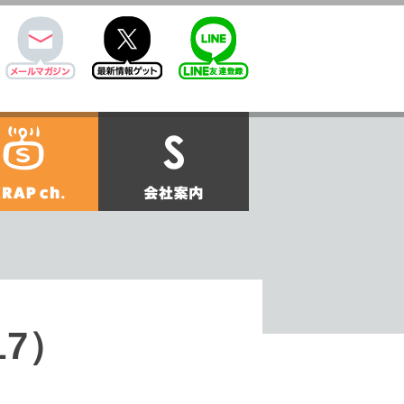
mail
twitter
Line@
せ
SCRAPch.
会社案内
17）