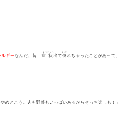
しょうじょう
たお
レルギー
なんだ。昔、
症状
出て
倒
れちゃったことがあって」
はやめとこう。肉も野菜もいっぱいあるからそっち楽しも！」