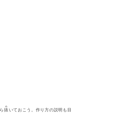
ぬ
ら
抜
いておこう。作り方の説明も目