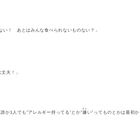
ない！ あとはみんな食べられないものない？」
大丈夫！」
きら
誰か1人でも“アレルギー持ってる”とか“
嫌
い”ってものとかは最初か