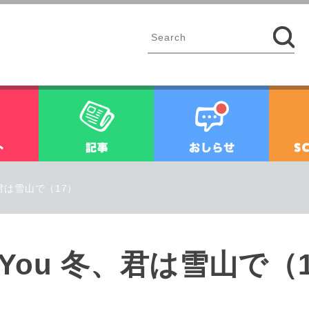
イベント
記事
お知ら
 冬、君は雪山で（17）
for You 冬、君は雪山で（