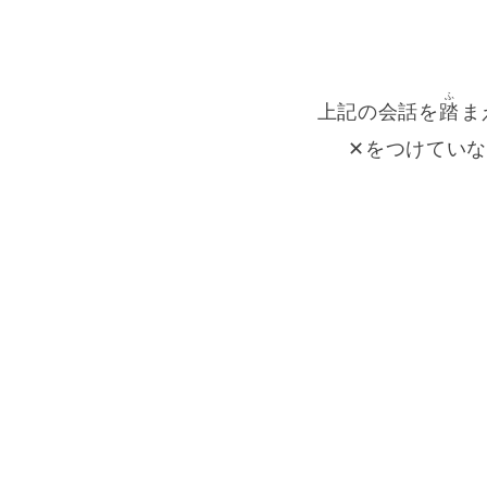
ふ
上記の会話を
踏
ま
✕をつけてい