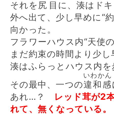
それを
尻目
に、湊はドキ
外へ出て、少し早めに“約
向かった。
フラワーハウス内“天使の
まだ約束の時間より少し
湊はふらっとハウス内を
いわかん
その最中、一つの
違和感
あれ…？
レッド茸が2
れて、無くなっている。