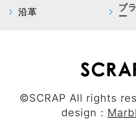
プ
沿革
ー
©SCRAP All rights re
design：
Marb