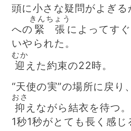
頭に小さな疑問がよぎる
きんちょう
への
緊張
によってすぐ
いやられた。
むか
迎
えた約束の22時。
“天使の実”の場所に戻り
おさ
抑
えながら結衣を待つ
1秒1秒がとても長く感