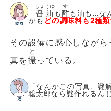
しょうゆ
す
「
醤油
も
酢
も油も…な
かも
どの調味料も2種
その設備に感心しながら
と
真を
撮
っている。
「なんかこの写真、謎
聡太郎なら謎作れるん