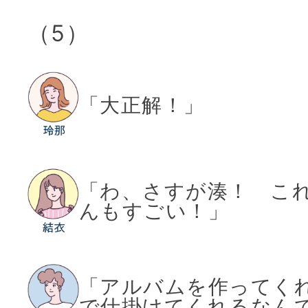
（5）
「大正解！」
「わ、さすが湊！ こ
んもすごい！」
「アルバムを作ってく
で仕掛けてくれるなん