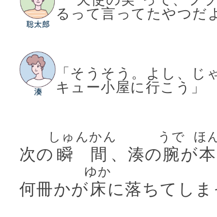
るって言ってたやつだ
「そうそう。よし、じ
キュー小屋に行こう」
しゅんかん
うで
ほ
次の
瞬間
、湊の
腕
が
ゆか
何冊かが
床
に落ちてしま