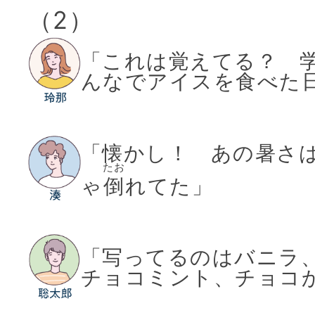
（2）
「これは覚えてる？ 
んなでアイスを食べた
「懐かし！ あの暑さ
たお
ゃ
倒
れてた」
「写ってるのはバニラ
チョコミント、チョコ