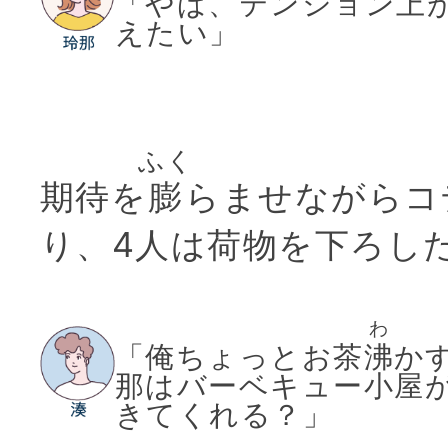
「やば、テンション上
えたい」
ふく
期待を
膨
らませながらコ
り、4人は荷物を下ろし
わ
「俺ちょっとお茶
沸
か
那はバーベキュー小屋
きてくれる？」