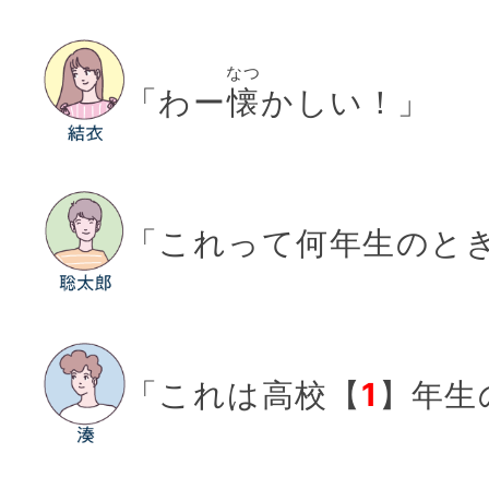
なつ
「わー
懐
かしい！」
「これって何年生のと
「これは高校【
1
】年生