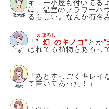
キュー小屋も付いてる
は、温室のフラワーハ
るらしい。なんか有名
まぼろし
「
“
幻
のキノコ”
とか
ばれてる植物もあるっ
「あとすっごくキレイ
て書いてあった！」