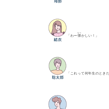
なつ
「わー
懐
かしい！」
「これって何年生のとき