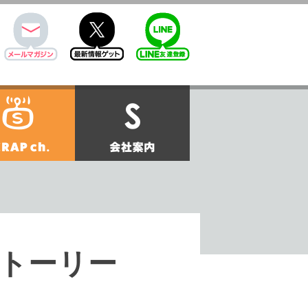
mail
twitter
Line@
せ
SCRAPch.
会社案内
は雪山で ストーリー