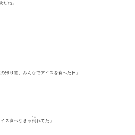
秋だね」
校の帰り道、みんなでアイスを食べた日」
たお
アイス食べなきゃ
倒
れてた」