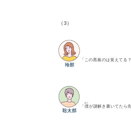
（3）
「この黒板のは覚えてる
ぼく
「
僕
が謎解き書いてたら