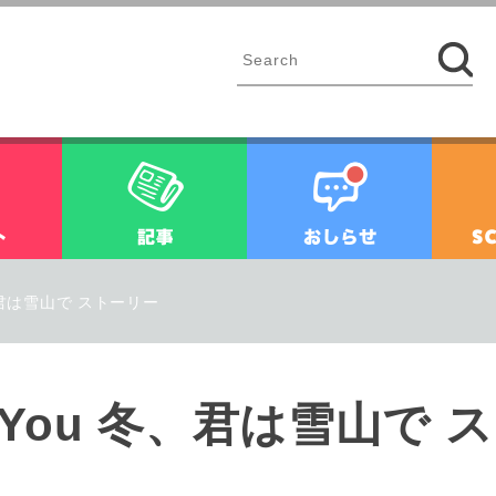
イベント
記事
お知ら
y for You 冬、君は雪山で ストーリー
Mystery for You 冬、君