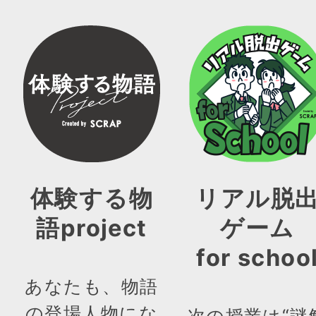
体験する物
リアル脱
語project
ゲーム
for schoo
あなたも、物語
の登場人物にな
次の授業は“謎