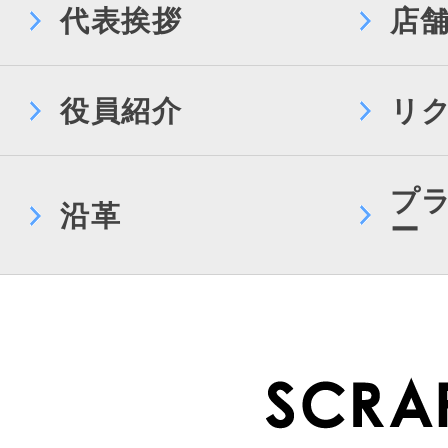
代表挨拶
店
役員紹介
リ
プ
沿革
ー