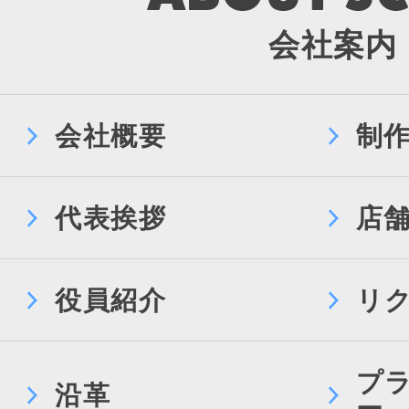
会社案内
会社概要
制
代表挨拶
店
役員紹介
リ
プ
沿革
ー