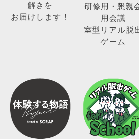
解きを
研修用・懇親
お届けします！
用会議
室型リアル脱
ゲーム