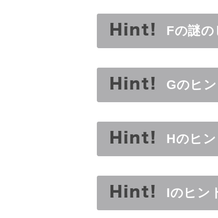
Fの謎の
Gのヒ
Hのヒ
Iのヒン