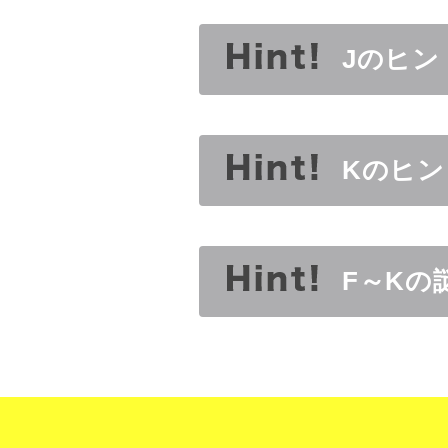
Jのヒン
Kのヒ
F～Kの