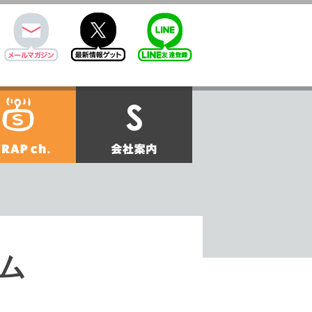
mail
twitter
Line@
せ
SCRAPch.
会社案内
ム