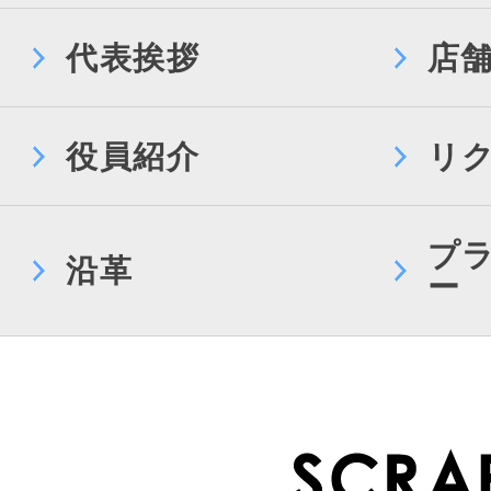
代表挨拶
店
役員紹介
リ
プ
沿革
ー