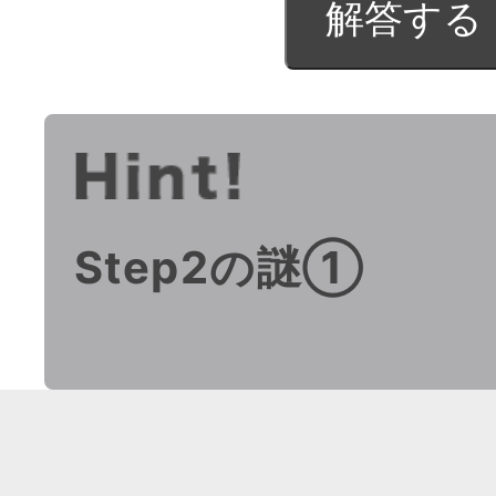
Step2の謎①