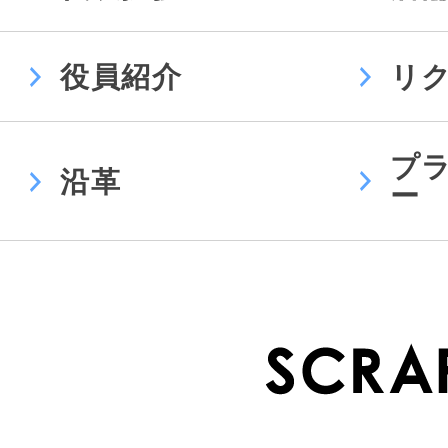
役員紹介
リ
プ
沿革
ー