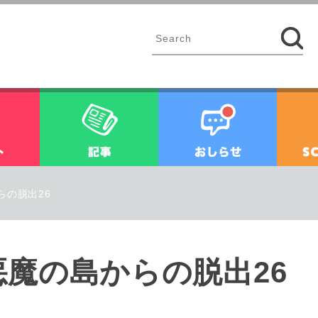
イベント
記事
お知ら
らの脱出26
魔の島からの脱出26