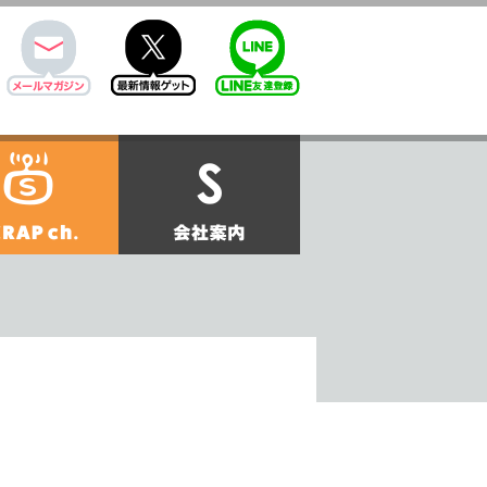
mail
twitter
Line@
せ
SCRAPch.
会社案内