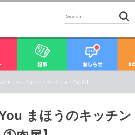
イベント
記事
お知ら
ou まほうのキッチン【はらぺこマーケット・①肉屋】
 for You まほうのキッ