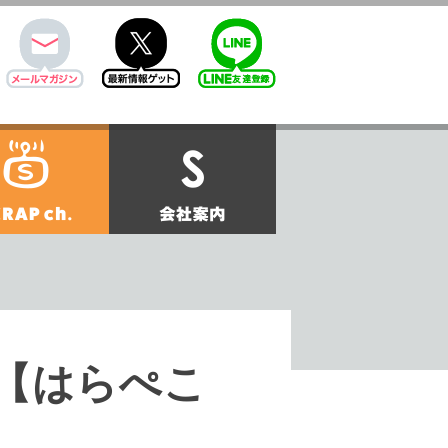
mail
twitter
Line@
せ
SCRAPch.
会社案内
チン【はらぺこ