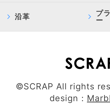
プ
沿革
ー
©SCRAP All rights re
design：
Marb