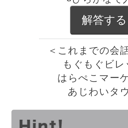
＜これまでの会
もぐもぐビレ
はらぺこマー
あじわいタ