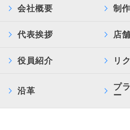
会社概要
制
代表挨拶
店
役員紹介
リ
プ
沿革
ー