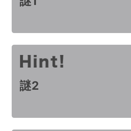
謎1
謎2