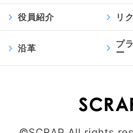
役員紹介
リ
プ
沿革
ー
©SCRAP All rights re