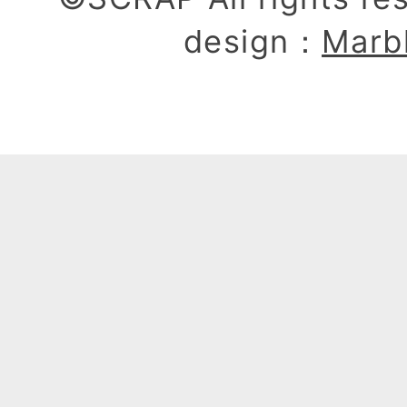
design：
Marb