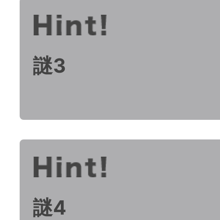
謎3
謎4