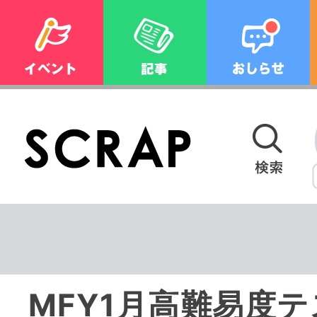
MFY1月高難易度テ