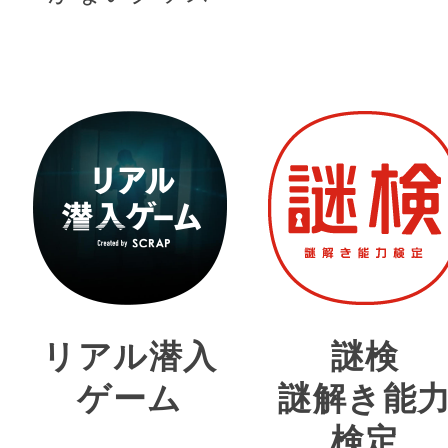
リアル潜入
謎検
ゲーム
謎解き能
検定