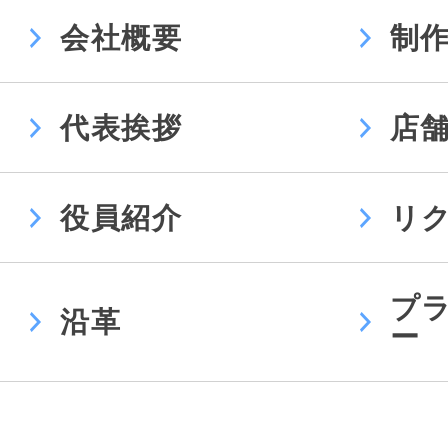
会社概要
制
代表挨拶
店
役員紹介
リ
プ
沿革
ー