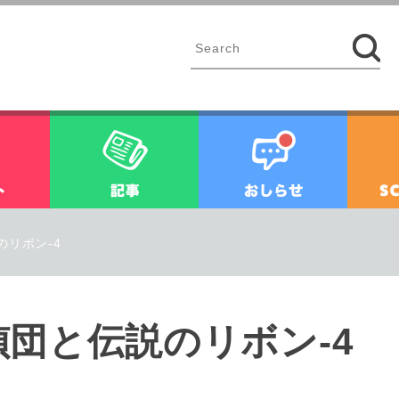
イベント
記事
お知ら
リボン-4
団と伝説のリボン-4