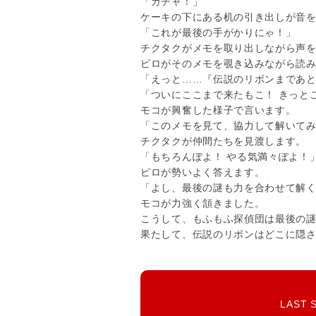
「ガチャ！」
ケーキの下にある机の引き出しが音
「これが最後の手がかりにゃ！」
チクタクがメモを取り出しながら声
ピロがそのメモを覗き込みながら読
「えっと……『伝説のリボンまであ
「ついにここまで来たもこ！ きっと
モコが興奮した様子で言います。
「このメモを見て、協力して解いて
チクタクが仲間たちを見渡します。
「もちろんぽよ！ やる気満々ぽよ！
ピロが勢いよく答えます。
「よし、最後の謎も力を合わせて解
モコが力強く頷きました。
こうして、もふもふ探偵団は最後の
果たして、伝説のリボンはどこに隠
LAS