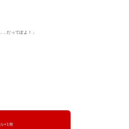
……だってぽよ！」
ル×1枚