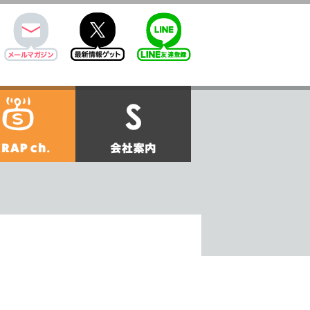
mail
twitter
Line@
せ
SCRAPch.
会社案内