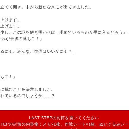
を立てて開き、中から新たなメモが出てきました。
を上げます。
み上げます。
と少し。この謎を解き明かせば、求めているものが手に入るだろう』
これが最後の謎もこ！」
みるにゃ。みんな、準備はいいかにゃ？」
」
くもこ！」
謎に挑むことを決意しました。
されているのでしょうか……？
LAST STEPの封筒を開いてください
T STEPの封筒の内容物：メモ×1枚、作戦シート×1枚、ぬいぐるみシー