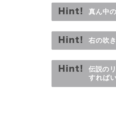
真ん中
右の吹
伝説の
すれば