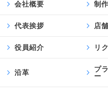
会社概要
制
代表挨拶
店
役員紹介
リ
プ
沿革
ー