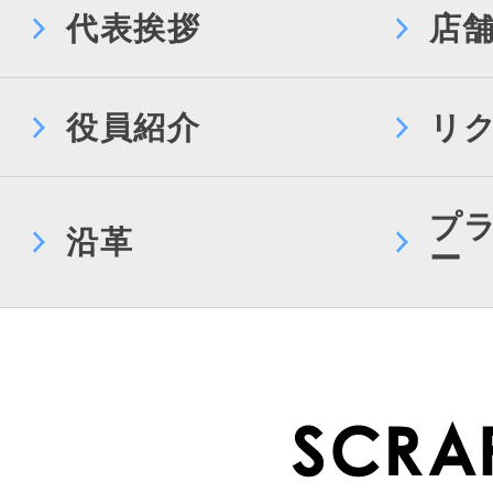
代表挨拶
店
役員紹介
リ
プ
沿革
ー