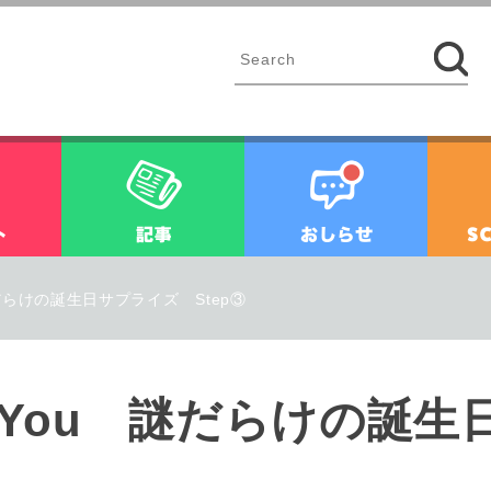
イベント
記事
お知ら
u 謎だらけの誕生日サプライズ Step③
 for You 謎だらけの誕