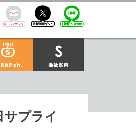
mail
twitter
Line@
せ
SCRAPch.
会社案内
生日サプライ