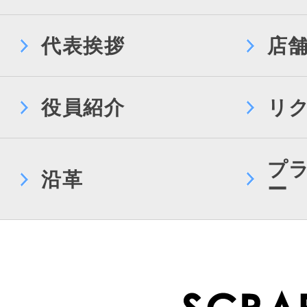
代表挨拶
店
役員紹介
リ
プ
沿革
ー