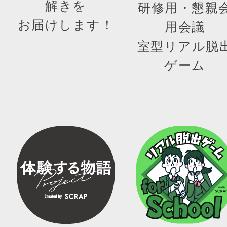
解きを
研修用・懇親
お届けします！
用会議
室型リアル脱
ゲーム