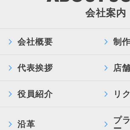
会社案内
会社概要
制
代表挨拶
店
役員紹介
リ
プ
沿革
ー