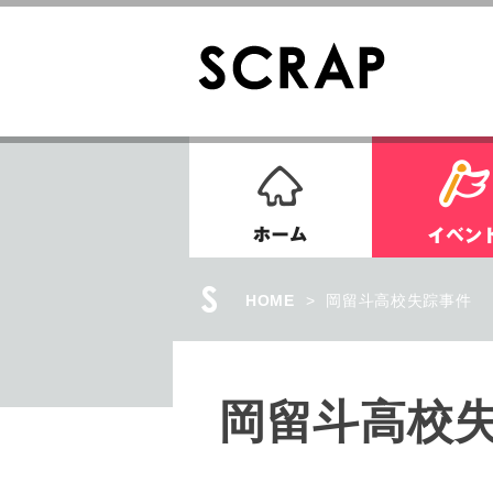
ホーム
HOME
>
岡留斗高校失踪事件
岡留斗高校