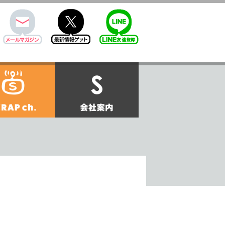
mail
twitter
Line@
せ
SCRAPch.
会社案内