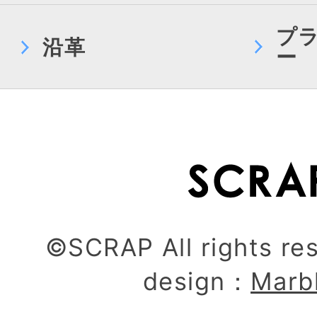
プ
沿革
ー
©SCRAP All rights re
design：
Marb