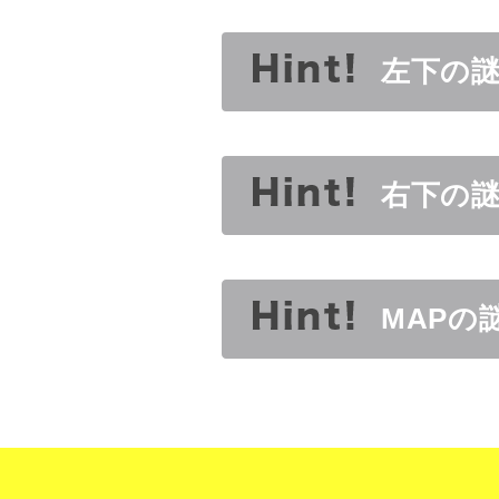
左下の
右下の
MAPの