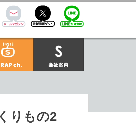
mail
twitter
Line@
せ
SCRAPch.
会社案内
のおくりもの2