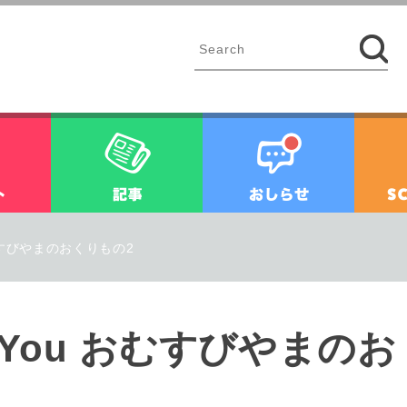
イベント
記事
お知ら
u おむすびやまのおくりもの2
for You おむすびやま