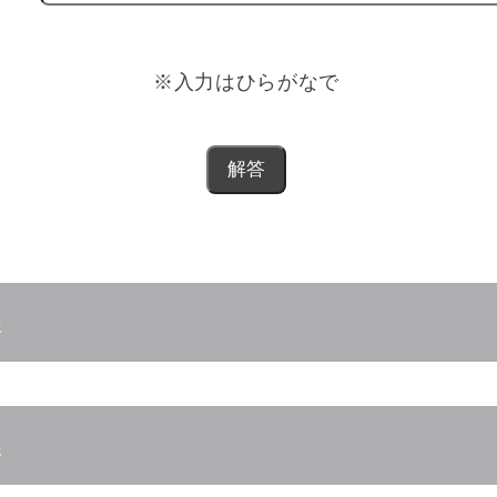
※入力はひらがなで
謎
謎