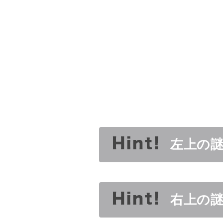
左上の
右上の