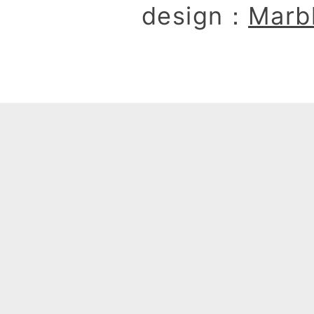
design：
Marb