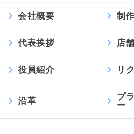
会社概要
制
代表挨拶
店
役員紹介
リ
プ
沿革
ー