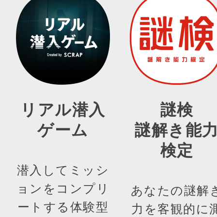
リアル潜入
謎検
ゲーム
謎解き能
検定
潜入してミッシ
ョンをコンプリ
あなたの謎解
ートする体験型
力を客観的に