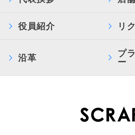
役員紹介
リ
プ
沿革
ー