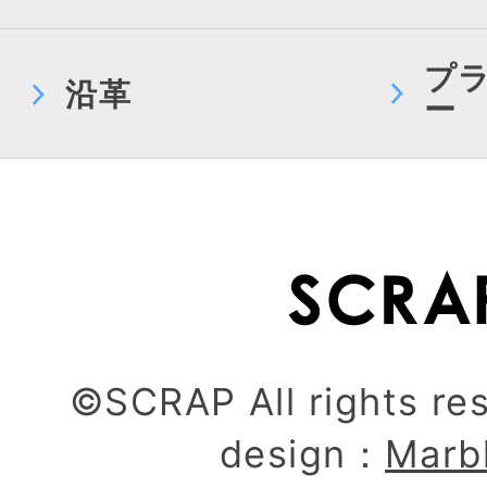
プ
沿革
ー
©SCRAP All rights re
design：
Marb