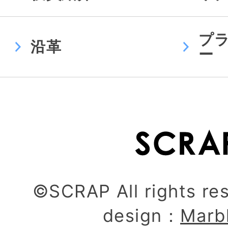
プ
沿革
ー
©SCRAP All rights re
design：
Marb