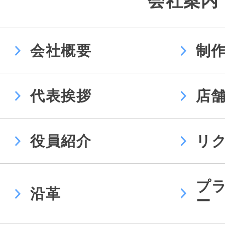
会社案内
会社概要
制
代表挨拶
店
役員紹介
リ
プ
沿革
ー