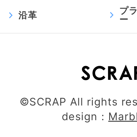
プ
沿革
ー
©SCRAP All rights re
design：
Marb