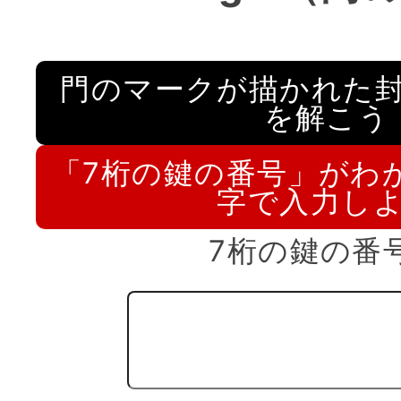
門のマークが描かれた
を解こう
「7桁の鍵の番号」がわ
字で入力し
7桁の鍵の番