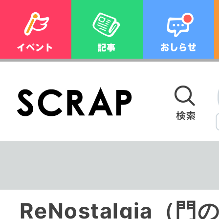
ReNostalgia（