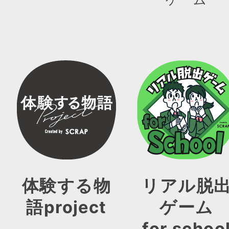
体験する物
リアル脱
語project
ゲーム
for schoo