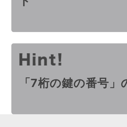
ト
「7桁の鍵の番号」