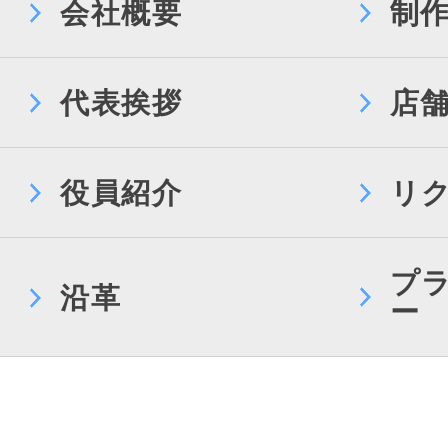
会社概要
制
代表挨拶
店
役員紹介
リ
プ
沿革
ー