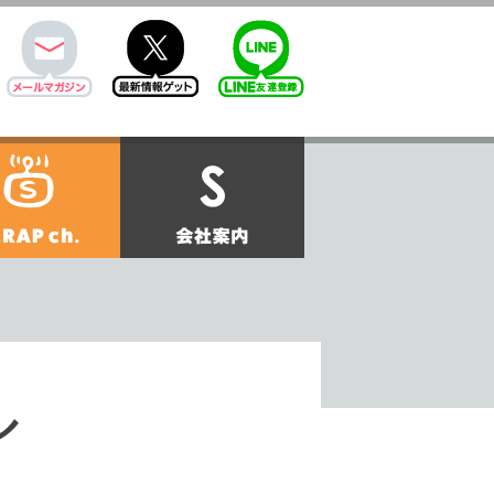
mail
twitter
Line@
せ
SCRAPch.
会社案内
ル