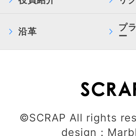
プ
沿革
ー
©SCRAP All rights re
design：
Marb