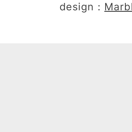
design：
Marb