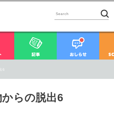
イベント
記事
お知ら
出6
からの脱出6