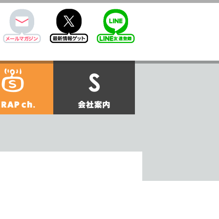
mail
twitter
Line@
せ
SCRAPch.
会社案内