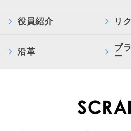
役員紹介
リ
プ
沿革
ー