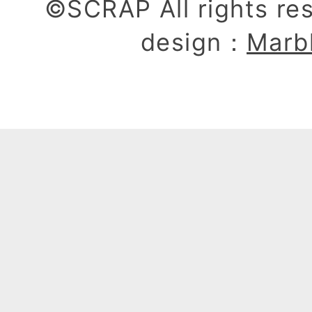
©SCRAP All rights re
design：
Marb