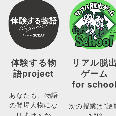
体験する物
リアル脱
語project
ゲーム
for schoo
あなたも、物語
の登場人物にな
次の授業は“謎
りませんか
き”!?