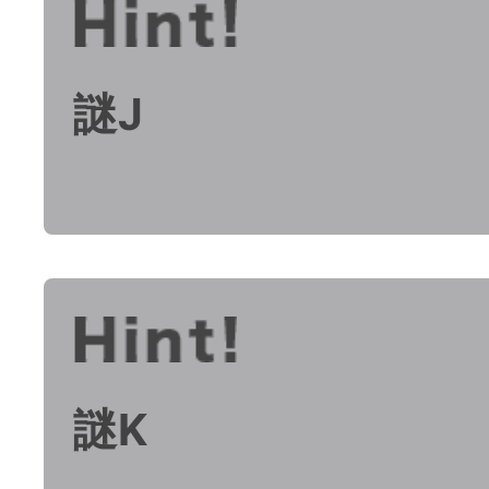
謎J
謎K