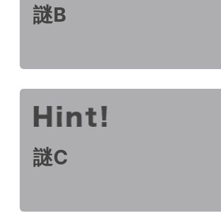
謎B
謎C