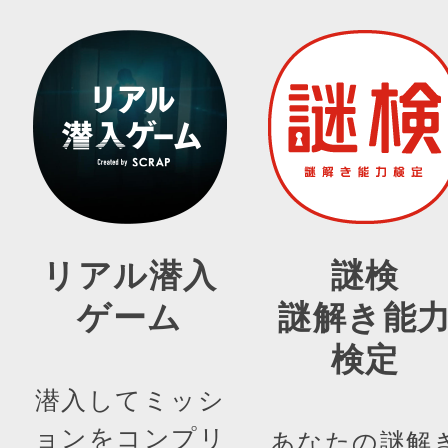
リアル潜入
謎検
ゲーム
謎解き能
検定
潜入してミッシ
ョンをコンプリ
あなたの謎解