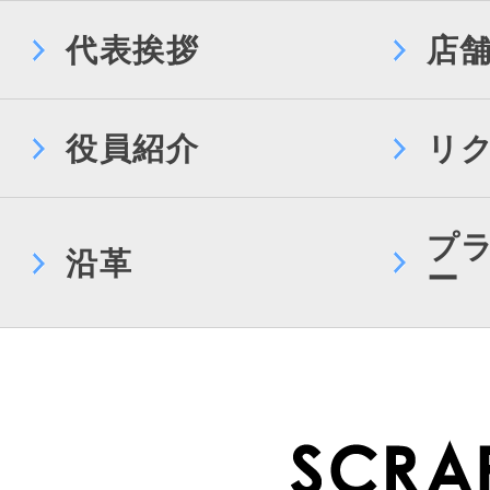
代表挨拶
店
役員紹介
リ
プ
沿革
ー