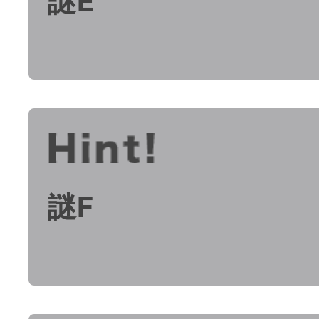
謎E
謎F