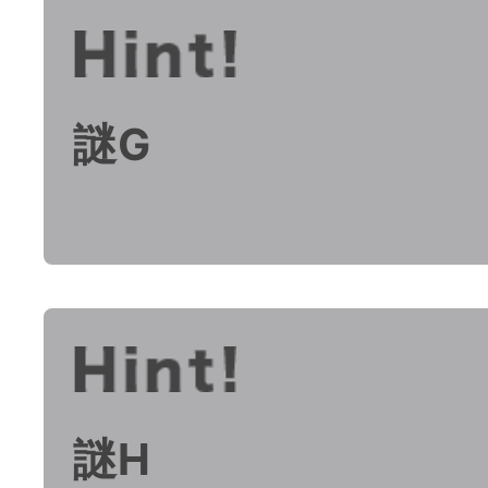
謎G
謎H