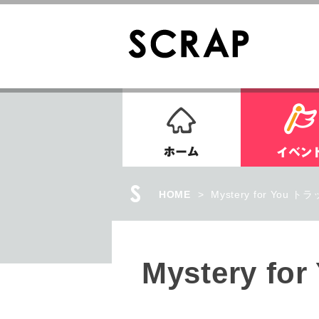
ホーム
HOME
>
Mystery for You ト
Mystery f