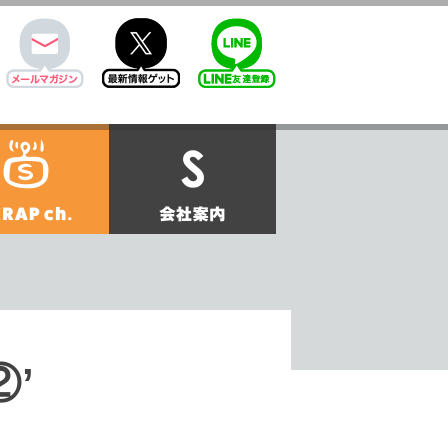
mail
twitter
Line@
せ
SCRAPch.
会社案内
②’