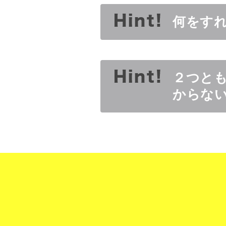
何をす
２つと
からな