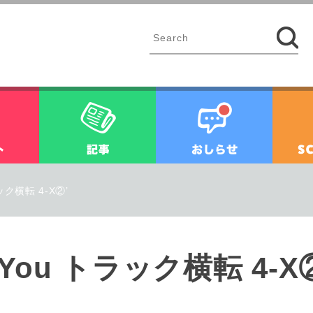
イベント
記事
お知ら
ラック横転 4-X②’
or You トラック横転 4-X