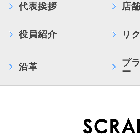
代表挨拶
店
役員紹介
リ
プ
沿革
ー