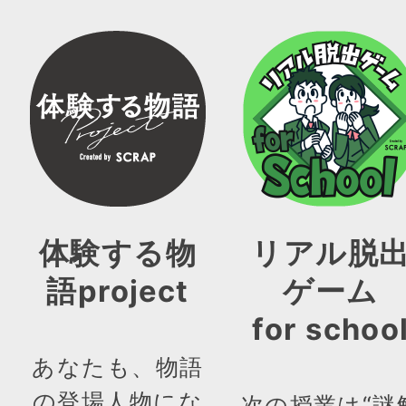
体験する物
リアル脱
語project
ゲーム
for schoo
あなたも、物語
の登場人物にな
次の授業は“謎