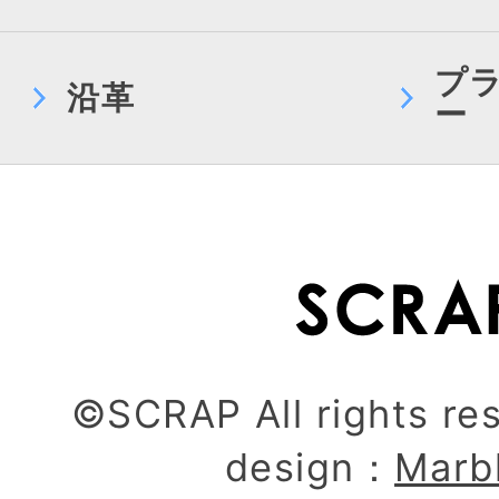
プ
沿革
ー
©SCRAP All rights re
design：
Marb