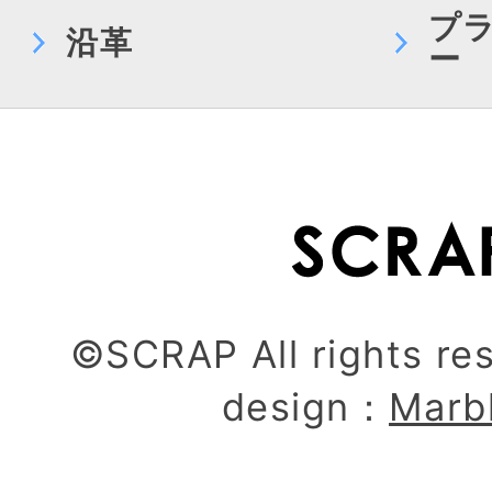
プ
沿革
ー
©SCRAP All rights re
design：
Marb