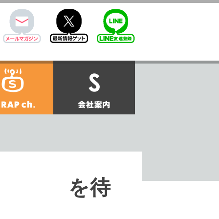
mail
twitter
Line@
せ
SCRAPch.
会社案内
先輩は、 を待