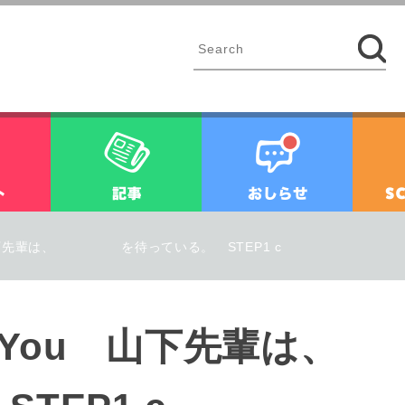
イベント
記事
お知ら
You 山下先輩は、 を待っている。 STEP1 c
y for You 山下