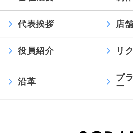
代表挨拶
店
役員紹介
リ
プ
沿革
ー