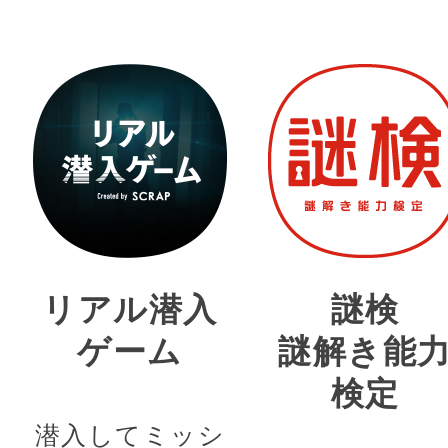
リアル潜入
謎検
ゲーム
謎解き能
検定
潜入してミッシ