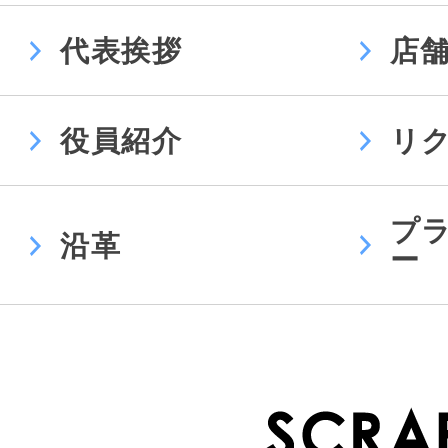
代表挨拶
店
役員紹介
リ
プ
沿革
ー