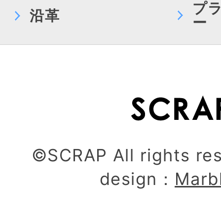
プ
沿革
ー
©SCRAP All rights re
design：
Marb